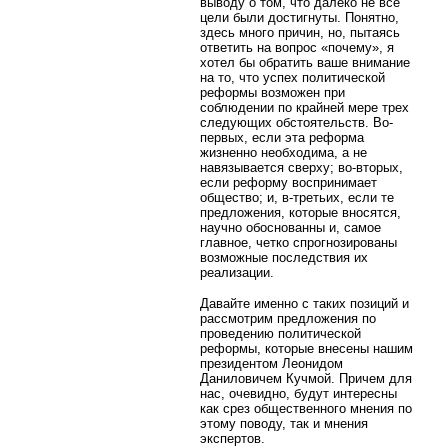
выводу о том, что далеко не все
цели были достигнуты. Понятно,
здесь много причин, но, пытаясь
ответить на вопрос «почему», я
хотел бы обратить ваше внимание
на то, что успех политической
реформы возможен при
соблюдении по крайней мере трех
следующих обстоятельств. Во-
первых, если эта реформа
жизненно необходима, а не
навязывается сверху; во-вторых,
если реформу воспринимает
общество; и, в-третьих, если те
предложения, которые вносятся,
научно обоснованны и, самое
главное, четко спрогнозированы
возможные последствия их
реализации.
Давайте именно с таких позиций и
рассмотрим предложения по
проведению политической
реформы, которые внесены нашим
президентом Леонидом
Даниловичем Кучмой. Причем для
нас, очевидно, будут интересны
как срез общественного мнения по
этому поводу, так и мнения
экспертов.