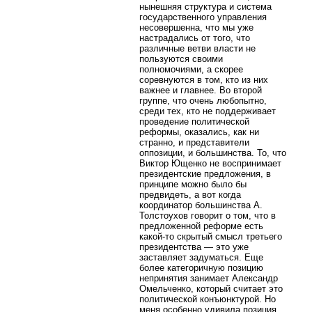
нынешняя структура и система
государственного управления
несовершенна, что мы уже
настрадались от того, что
различные ветви власти не
пользуются своими
полномочиями, а скорее
соревнуются в том, кто из них
важнее и главнее. Во второй
группе, что очень любопытно,
среди тех, кто не поддерживает
проведение политической
реформы, оказались, как ни
странно, и представители
оппозиции, и большинства. То, что
Виктор Ющенко не воспринимает
президентские предложения, в
принципе можно было бы
предвидеть, а вот когда
координатор большинства А.
Толстоухов говорит о том, что в
предложенной реформе есть
какой-то скрытый смысл третьего
президентства — это уже
заставляет задуматься. Еще
более категоричную позицию
непринятия занимает Александр
Омельченко, который считает это
политической конъюнктурой. Но
меня особенно удивила позиция