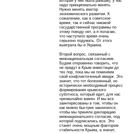
которая у них была раньше), у нас
надо принципиально менять.
Нужно менять вектор
экономического развития. К
сожалению, как в советское
время, так и сейчас никакой
государственной программы по
этому поводу нет, а я полагаю,
что наступило время очень
серьезно подумать. От этого
выиграла бы и Украина.
Второй вопрос, связанный с
межнациональным согласием.
Будем откровенно говорить, что
не придут в Крым инвестиции до
тех пор, пока мы не поменяем
свой конфликтогенный имидж. Это
значит, что тот болезненный, но
исторически необходимый процесс
формирования крымского
субэтноса, который идет, для нас
чрезвычайно важен. И мы все
заинтересованы в том, чтобы он
как можно быстрее закончился,
чтобы мы приняли декларацию
межнационального согласия, под
которой подписались все. Это
станет очень мощным фактором
стабильности Крыма, а значит,