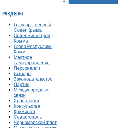
ВПЕРЁД >
РАЗДЕЛЫ
Государственный
Совет Крыма
Совет министров
Крыма
Глава Республики
Крым
Местное
самоуправление
Персоналии
Выборы
Законодательство
Партии
Международные
связи
Хронология
Консульства
Криминал
Севастополь
Черноморский флот
Самозахваты земли