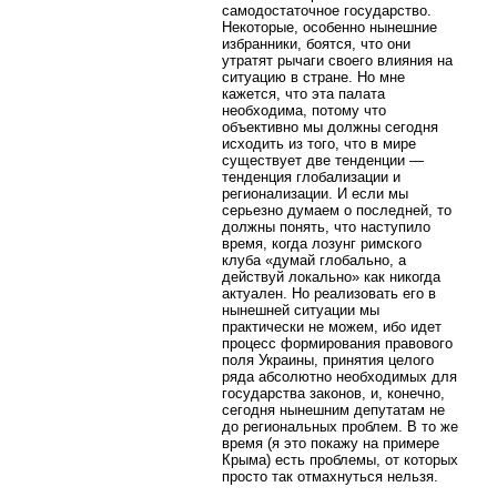
самодостаточное государство.
Некоторые, особенно нынешние
избранники, боятся, что они
утратят рычаги своего влияния на
ситуацию в стране. Но мне
кажется, что эта палата
необходима, потому что
объективно мы должны сегодня
исходить из того, что в мире
существует две тенденции —
тенденция глобализации и
регионализации. И если мы
серьезно думаем о последней, то
должны понять, что наступило
время, когда лозунг римского
клуба «думай глобально, а
действуй локально» как никогда
актуален. Но реализовать его в
нынешней ситуации мы
практически не можем, ибо идет
процесс формирования правового
поля Украины, принятия целого
ряда абсолютно необходимых для
государства законов, и, конечно,
сегодня нынешним депутатам не
до региональных проблем. В то же
время (я это покажу на примере
Крыма) есть проблемы, от которых
просто так отмахнуться нельзя.