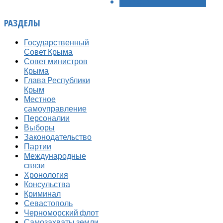
ВПЕРЁД >
РАЗДЕЛЫ
Государственный
Совет Крыма
Совет министров
Крыма
Глава Республики
Крым
Местное
самоуправление
Персоналии
Выборы
Законодательство
Партии
Международные
связи
Хронология
Консульства
Криминал
Севастополь
Черноморский флот
Самозахваты земли