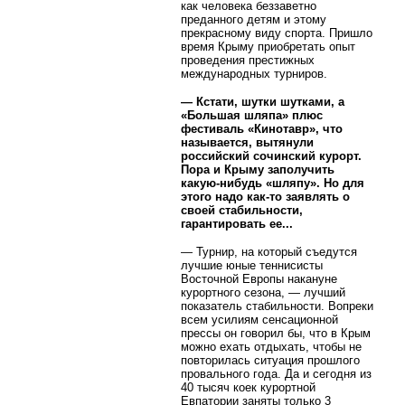
как человека беззаветно
преданного детям и этому
прекрасному виду спорта. Пришло
время Крыму приобретать опыт
проведения престижных
международных турниров.
— Кстати, шутки шутками, а
«Большая шляпа» плюс
фестиваль «Кинотавр», что
называется, вытянули
российский сочинский курорт.
Пора и Крыму заполучить
какую-нибудь «шляпу». Но для
этого надо как-то заявлять о
своей стабильности,
гарантировать ее...
— Турнир, на который съедутся
лучшие юные теннисисты
Восточной Европы накануне
курортного сезона, — лучший
показатель стабильности. Вопреки
всем усилиям сенсационной
прессы он говорил бы, что в Крым
можно ехать отдыхать, чтобы не
повторилась ситуация прошлого
провального года. Да и сегодня из
40 тысяч коек курортной
Евпатории заняты только 3