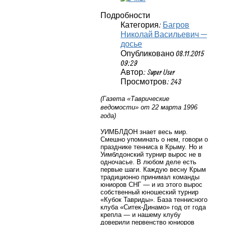
Подробности
Категория:
Багров
Николай Васильевич —
досье
Опубликовано 08.11.2015
09:29
Автор: Super User
Просмотров: 243
(Газета «Таврические
ведомости» от 22 марта 1996
года)
УИМБЛДОН знает весь мир.
Смешно упоминать о нем, говори о
празднике тенниса в Крыму. Но и
Уимблдонский турнир вырос не в
одночасье. В любом деле есть
первые шаги. Каждую весну Крым
традиционно принимал команды
юниоров СНГ — и из этого вырос
собственный юношеский турнир
«Кубок Тавриды». База теннисного
клуба «Ситек-Динамо» год от года
крепла — и нашему клубу
доверили первенство юниоров