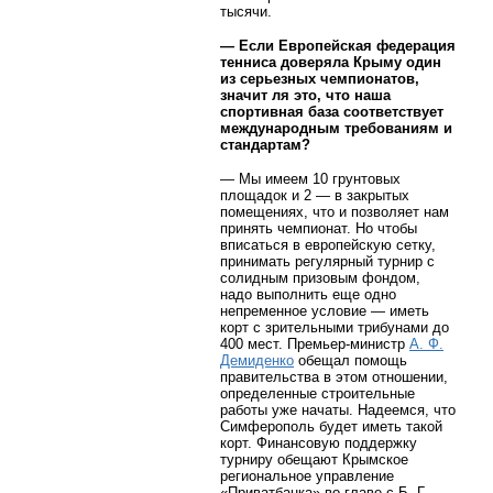
тысячи.
— Если Европейская федерация
тенниса доверяла Крыму один
из серьезных чемпионатов,
значит ля это, что наша
спортивная база соответствует
международным требованиям и
стандартам?
— Мы имеем 10 грунтовых
площадок и 2 — в закрытых
помещениях, что и позволяет нам
принять чемпионат. Но чтобы
вписаться в европейскую сетку,
принимать регулярный турнир с
солидным призовым фондом,
надо выполнить еще одно
непременное условие — иметь
корт с зрительными трибунами до
400 мест. Премьер-министр
А. Ф.
Демиденко
обещал помощь
правительства в этом отношении,
определенные строительные
работы уже начаты. Надеемся, что
Симферополь будет иметь такой
корт. Финансовую поддержку
турниру обещают Крымское
региональное управление
«Приватбанка» во главе с Б. Г.