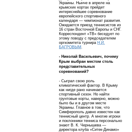
Украины. Нынче в апреле на
крымских кортах прейдет
интереснейшее соревнование
европейского спортивного
календаря — чемпионат развития.
Ожидается приезд теннисистов из
16 стран Восточной Европы и СНГ.
Корреспондент «ТВ» беседует по
этому поводу с председателем
оргкомитета турнира
Н.И.
БАГРОВЫМ
.
- Николай Васильевич, почему
Крым выбран местом столь
представительных
соревнований?
- Сыграл свою роль
климатический фактор. В Крыму
как нигде рано начинается
спортивный сезон. Но найти
грунтовые корты, наверно, можно
было бы и в другом месте
Украины. Главное в том, что
Симферополь давно известен как
теннисный центр. А многие игроки
и поклонники тенниса персонально
знают В. К. Чернышева —
директора клуба «Ситек-Динамо»