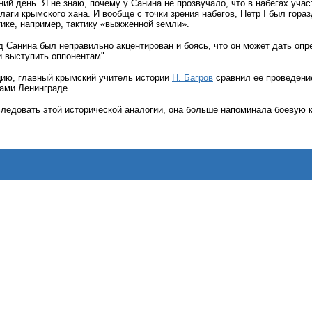
ний день. Я не знаю, почему у Санина не прозвучало, что в набегах учас
аги крымского хана. И вообще с точки зрения набегов, Петр I был гора
ике, например, тактику «выжженной земли».
 Санина был неправильно акцентирован и боясь, что он может дать опр
и выступить оппонентам".
ию, главный крымский учитель истории
Н. Багров
сравнил ее проведени
ами Ленинграде.
ледовать этой исторической аналогии, она больше напоминала боевую 