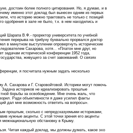
уке, достоин более полного цитирования. Но, я думаю, и в
почему именно этот доклад был вынесен одним из первых
рили, что историю можно трактовать не только с позиций
о одобрения в зале не было, т.к. в нем находились и
ий Шарапа В.Ф.- проректор университета по учебной
вления перерыва на трибуну буквально прорвался доктор
умел в минутном выступлении опровергнуть исторические
ледователем Сахарова, хотя... «Платон мне друг, но
ет задачам исторической конференции 1952 года,
осударства, живущего за счет завоеваний. О связях
ференции, я посчитала нужным задать несколько
у А. Сахарова и Г. Старовойтовой. Историки могут помочь
у. Задача историков не идеализировать прошлые
тной борьбы за освобождение. Мне очень жаль, что
говорил. Ради объективности я даже усилил факты
щий дал мне возможность ответить на вопросы».
емым прошлым, сколько с непредсказуемыми историками,
авив нужные акценты. С этой точки зрения его акценты
ая межнациональную обстановку в Крыму.
льзя. Читая каждый доклад, мы должны думать, какое эхо