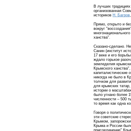
В лучших традициях
организованная Сов
историков
Н. Багров
Прямо, открыто и бе
вокруг "воссоздания
многонационального
ханства".
Сказано-сделано. Не
Санин (институт ист
17 веке и его борьб
ждало горькое разоч
земледелия крымских
Крымского ханства",
капиталистические о
никогда не было в К
толчком для развит
для крымских татар,
истории о масштабах
было угнано более 1
численности – 500 т
то время как одна к
Говоря о политическ
эти советские стер
Крымом, запорожским
Крыма и России были
присоединение" Кры