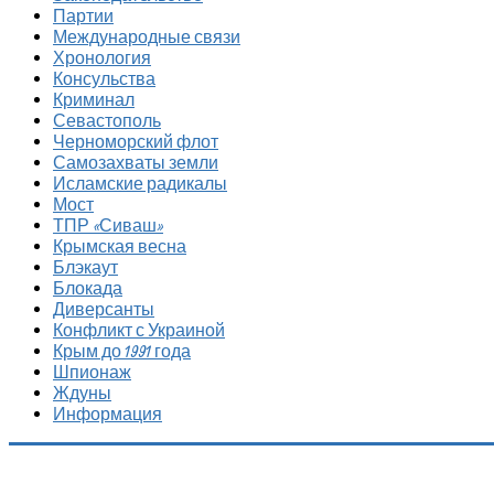
Партии
Международные связи
Хронология
Консульства
Криминал
Севастополь
Черноморский флот
Самозахваты земли
Исламские радикалы
Мост
ТПР «Сиваш»
Крымская весна
Блэкаут
Блокада
Диверсанты
Конфликт с Украиной
Крым до 1991 года
Шпионаж
Ждуны
Информация