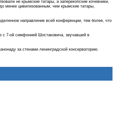
твовали не крымские татары, а заперекопские кочевники,
здо менее цивилизованным, чем крымские татары,
еделенное направление всей конференции, тем более, что
е с 7-ой симфонией Шостаковича, звучавшей в
канонаду за стенами ленинградской консерваторию.