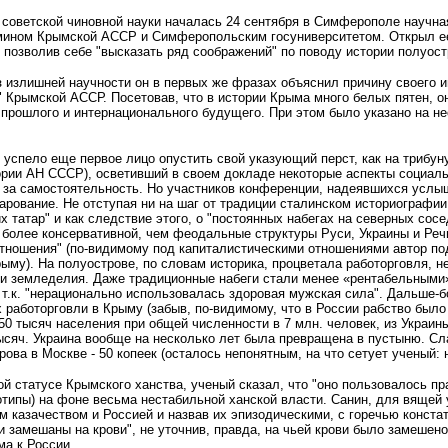
 советской чиновной науки началась 24 сентября в Симферополе научн
мином Крымской АССР и Симферопольским госуниверситетом. Открыл ее 
, позволив себе "высказать ряд соображений" по поводу истории полуост
з излишней научности он в первых же фразах объяснил причину своего и
" Крымской АССР. Посетовав, что в истории Крыма много белых пятен, 
 прошлого и интернационального будущего. При этом было указано на н
 успело еще первое лицо опустить свой указующий перст, как на трибуну
ории АН СССР), осветивший в своем докладе некоторые аспекты социал
ы за самостоятельность. Но участников конференции, надеявшихся услыша
арование. Не отступая ни на шаг от традиции сталинском историографи
 татар" и как следствие этого, о "постоянных набегах на северных сос
 более консервативной, чем феодальные структуры Руси, Украины и Реч
тношения" (по-видимому под капиталистическими отношениями автор под
рыму). На полуострове, по словам историка, процветала работорговля, н
ии земледелия. Даже традиционные набеги стали менее «рентабельными»
 т.к. "нерационально использовалась здоровая мужская сила". Дальше
 работорговли в Крыму (забыв, по-видимому, что в России рабство было
50 тысяч населения при общей численности в 7 млн. человек, из Украины
ысяч. Украина вообще на несколько лет была превращена в пустыню. Сл
орова в Москве - 50 копеек (осталось непонятным, на что сетует ученый
ой статусе Крымского ханства, ученый сказал, что "оно пользовалось п
еотипы) на фоне весьма нестабильной ханской власти. Санин, для вяще
 казачеством и Россией и назвав их эпизодическими, с горечью конст
 замешаны на крови", не уточнив, правда, на чьей крови было замеше
ма к России.