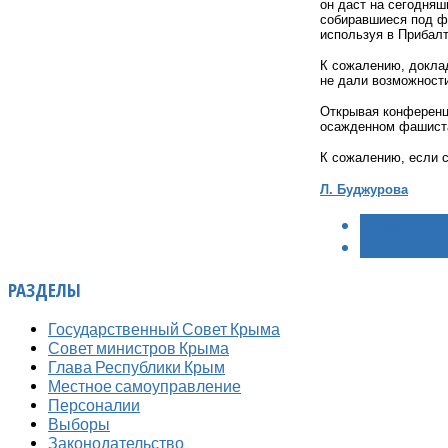
он даст на сегодняш
собиравшиеся под фл
используя в Прибалт
К сожалению, доклад
не дали возможност
Открывая конференц
осажденном фашист
К сожалению, если с
Л. Буджурова
< НАЗАД
ВПЕРЁД >
РАЗДЕЛЫ
Государственный Совет Крыма
Совет министров Крыма
Глава Республики Крым
Местное самоуправление
Персоналии
Выборы
Законодательство