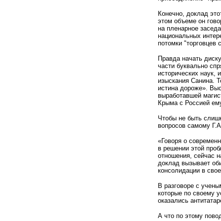
Конечно, доклад это
этом объеме он гово
на пленарное заседа
национальных интере
потомки "торговцев 
Правда начать диску
части буквально спр
исторических наук, 
изыскания Санина. Т
истина дороже». Выс
выработавшей магист
Крыма с Россией ем
Чтобы не быть слиш
вопросов самому Г.А.
«Говоря о современн
в решении этой проб
отношения, сейчас н
доклад вызывает оби
консолидации в сво
В разговоре с учены
которые по своему у
оказались антитата
А что по этому пово