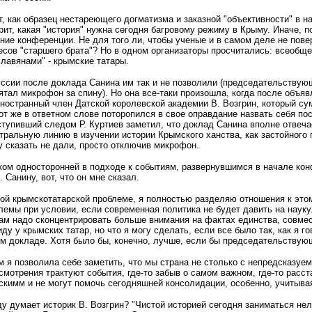
т, как образец нестареющего догматизма и заказной "объективности" в на
рит, какая "история" нужна сегодня багровому режиму в Крыму. Иначе, 
ние конференции. Не для того ли, чтобы ученые и в самом деле не пове
сов "старшего брата"? Но в одном организаторы просчитались: всеобщег
славянами" - крымские татары.
ссии после доклада Санина им так и не позволили (председательствующ
ятал микрофон за спину). Но она все-таки произошла, когда после объя
иностранный член Датской королевской академии В. Возгрин, который с
от же в ответном слове поторопился в свое оправдание назвать себя пос
тупивший следом Р. Куртиев заметил, что доклад Санина вполне отвеча
ральную линию в изучении истории Крымского ханства, как застойного г
у сказать не дали, просто отключив микрофон.
ком односторонней в подходе к событиям, развернувшимся в начале кон
 Санину, вот, что он мне сказал.
ой крымскотатарской проблеме, я полностью разделяю отношения к этом
лемы при условии, если современная политика не будет давить на наук
ам надо сконцентрировать больше внимания на фактах единства, совмес
ду у крымских татар, но что я могу сделать, если все было так, как я 
ем докладе. Хотя было бы, конечно, лучше, если бы председательствую
м я позволила себе заметить, что мы страна не столько с непредсказу
смотрения трактуют события, где-то забыв о самом важном, где-то расст
рскимм и не могут помочь сегодняшней консолидации, особенно, учитыв
ду думает историк В. Возгрин? "Чистой историей сегодня заниматься не