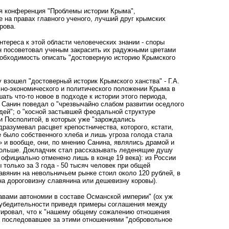
ая конференция "Проблемы истории Крыма",
на правах главного ученого, лучший друг крымских
рова.
нтереса к этой области человеческих знании - споры
он посоветовал ученым закрасить их радужными цветами
еобходимость описать "достоверную историю Крымского
 взошел "достоверный историк Крымского ханства" - Г.А.
ьно-экономического и политического положении Крыма в
ть что-то новое в подходе к истории этого периода,
и Санин поведал о "чрезвычайно слабом развитии оседлого
едей"; о "косной застывшей феодальной структуре
и Посполитой, в которых уже "зарождались
разумевал расцвет крепостничества, которого, кстати,
е было собственного хлеба и лишь угроза голода стала
 и вообще, они, по мнению Санина, являлись драмой и
-больше. Докладчик стал рассказывать леденящие душу
 официально отменено лишь в конце 19 века): из России
 только за 3 года - 50 тысяч человек при общей
авянин на невольничьем рынке стоил около 120 рублей, в
: на дороговизну славянина или дешевизну коровы).
равами автономии в составе Османской империи" (ох уж
й убедительности приведя примеры соглашения между
атировал, что к "нашему общему сожалению отношения
но последовавшее за этими отношениями "добровольное