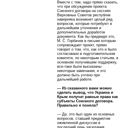
Вместе с тем, надо прямо сказать,
что при обсуждении проекта
Союзного договора на сессиях
Верховных Советов республик
наверняка возникнет целый ряд
вопросов, которые потребуют в
дальнейшем уточнения и
дополнительных доработок
документа. Как бы предвидя это,
М. С. Горбачев в письме которым
сопровождает проект, прямо
говорит о том, что, как это и было
согласовано в подготовительном
комитете, по некоторым статьям, в
основном получившим поддержку,
все-таки были высказаны
некоторые замечания, и это
должно быть учтено при
дальнейшей работе.
— Из сказанного вами можно
сделать вывод, что Украина и
Крым получат равные права как
субъекты Союзного договора.
Правильно я поняла?
— Да, это был один из основных
вопросов, ставший предметом
оживленной дискуссии в
последний день заседания