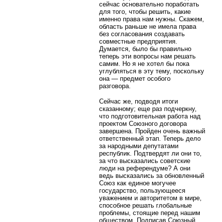
сейчас основательно поработать
для того, чтобы решить, какие
именно права нам нужны. Скажем,
область раньше не имела права
без согласования создавать
совместные предприятия.
Думается, было бы правильно
теперь эти вопросы нам решать
самим. Но я не хотел бы пока
углубляться в эту тему, поскольку
она — предмет особого
разговора.
Сейчас же, подводя итоги
сказанному; еще раз подчеркну,
что подготовительная работа над
проектом Союзного договора
завершена. Пройден очень важный
ответственный этап. Теперь дело
за народными депутатами
республик. Подтвердят ли они то,
за что высказались советские
люди на референдуме? А они
ведь высказались за обновленный
Союз как единое могучее
государство, пользующееся
уважением и авторитетом в мире,
способное решать глобальные
проблемы, стоящие перед нашим
обществом. Подписав Союзный