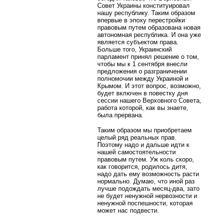
Совет Украины конституировал
нашу республику. Таким образом
впервые в эпоху перестройки
правовым путем образована новая
автономная республика. И она уже
является субъектом права.
Больше того, Украинский
парламент принял решение о том,
чтобы мы к 1 сентября внесли
предложения о разграничении
полномочии между Украиной и
Крымом. И этот вопрос, возможно,
будет включен в повестку дня
сессии нашего Верховного Совета,
работа которой, как вы знаете,
была прервана.
Таким образом мы приобретаем
целый ряд реальных прав.
Поэтому надо и дальше идти к
нашей самостоятельности
правовым путем. Уж коль скоро,
как говорится, родилось дитя,
надо дать ему возможность расти
нормально. Думаю, что иной раз
лучше подождать месяц-два, зато
не будет ненужной нервозности и
ненужной поспешности, которая
может нас подвести.