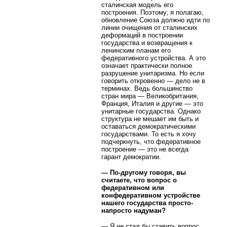
сталинская модель его
построения. Поэтому, я полагаю,
обновление Союза должно идти по
линии очищения от сталинских
деформаций в построении
государства и возвращения к
ленинским планам его
федеративного устройства. А это
означает практически полное
разрушение унитаризма. Но если
говорить откровенно — дело не в
терминах. Ведь большинство
стран мира — Великобритания,
Франция, Италия и другие — это
унитарные государства. Однако
структура не мешает им быть и
оставаться демократическими
государствами. То есть я хочу
подчеркнуть, что федеративное
построение — это не всегда
гарант демократии.
— По-другому говоря, вы
считаете, что вопрос о
федеративном или
конфедеративном устройстве
нашего государства просто-
напросто надуман?
— Я не стал бы ставить вопрос