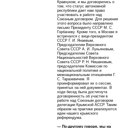
Кравчуком, и мы договорились о
том, что статус автономной
республики дает нам право
участвовать в работе над
Союзным договором. Для решения
этого вопроса было направлено
письмо Президенту СССР М. С.
Горбачеву. Кроме того, в Москве я
встречался с вице-президентом
СССР Г. И. Янаевым,
Председателем Верховного
Совета СССР А. И. Лукьяновым,
Председателем Совета
Национальностей Верховного
Совета СССР Р. Н. Нишановым,
председателем Комиссии по
национальной политике и
межнациональным отношениям Г.
С. Таразевичем. Я
проинформировал их о сессии,
принятых на ней документах. В
ходе бесед была достигнута
договоренность об участии в
работе над Союзным договором
делегации Крымской АССР. Таким
образом на практике реализуются
идеи нашего крымского
референдума.
— По-другому говоря, мы на