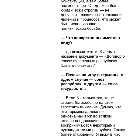
Конституции, а тем более
подменять ее. Он должен быть
юридически строгим — не
допускать различного толкования
явлений и процессов, что может
быть использовано в
политической борьбе.
— Что конкретно вы имеете в
виду?
— Да возьмите хотя бы само
название документа — «Договор о
союзе суверенных республик».
Как его понимать?
— Похоже на игру в термины: в
одном случае — союз
республик, в другом — союз
государств...
— Если бы только так, то не
стоило бы особенно на атом
заострять внимание. Думаю, что
эти термины далеко не
однозначны и уж во всяком
случае неоднозначно
воспринимаются некоторыми
руководителями республик. Скажу
более откровенно. Я вижу в них