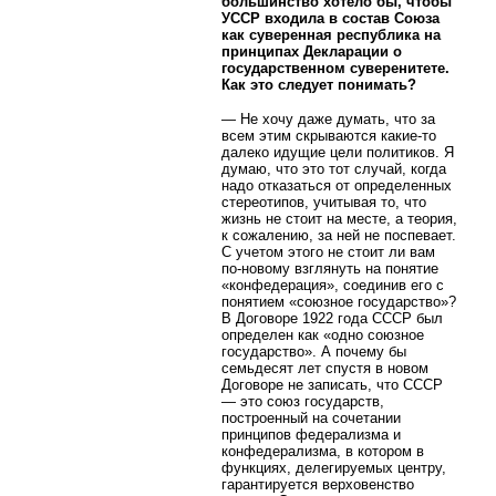
большинство хотело бы, чтобы
УССР входила в состав Союза
как суверенная республика на
принципах Декларации о
государственном суверенитете.
Как это следует понимать?
— Не хочу даже думать, что за
всем этим скрываются какие-то
далеко идущие цели политиков. Я
думаю, что это тот случай, когда
надо отказаться от определенных
стереотипов, учитывая то, что
жизнь не стоит на месте, а теория,
к сожалению, за ней не поспевает.
С учетом этого не стоит ли вам
по-новому взглянуть на понятие
«конфедерация», соединив его с
понятием «союзное государство»?
В Договоре 1922 года СССР был
определен как «одно союзное
государство». А почему бы
семьдесят лет спустя в новом
Договоре не записать, что СССР
— это союз государств,
построенный на сочетании
принципов федерализма и
конфедерализма, в котором в
функциях, делегируемых центру,
гарантируется верховенство