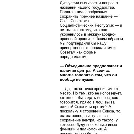
Дискуссии вызывает и вопрос о
названии нашего государства.
Полагаю целесообразным
сохранить прежнее название —
Союз Советских
Социалистических Республик — и
не только потому, что оно
укоренилось в международно-
правовой практике. Таким образом
мы подтвердили бы нашу
приверженность социализму и
Советам как форме
народовластия.
— Объединение предполагает и
наличие центра. А сейчас
многие говорят о том, что он
вообще не нужен.
— Да, такая точка зрения имеет
место. Но тем, кто ее исповедует,
хотелось бы задать вопрос, как
говорится, прямо в лоб: вы за
единый Союз или против? А
поскольку я сторонник Союза, то,
естественно, выступаю за
сохранение центра, но такого, у
которого будут несколько иные
функции и полномочия. А
поскольку они будут