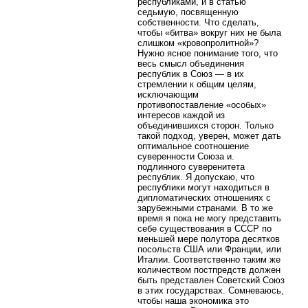
республиками, и в статью
седьмую, посвященную
собственности. Что сделать,
чтобы «битва» вокруг них не была
слишком «кровопролитной»?
Нужно ясное понимание того, что
весь смысл объединения
республик в Союз — в их
стремлении к общим целям,
исключающим
противопоставление «особых»
интересов каждой из
объединившихся сторон. Только
такой подход, уверен, может дать
оптимальное соотношение
суверенности Союза и.
подлинного суверенитета
республик. Я допускаю, что
республики могут находиться в
дипломатических отношениях с
зарубежными странами. В то же
время я пока не могу представить
себе существования в СССР по
меньшей мере полутора десятков
посольств США или Франции, или
Италии. Соответственно таким же
количеством постпредств должен
быть представлен Советский Союз
в этих государствах. Сомневаюсь,
чтобы наша экономика это