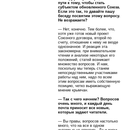
пути к тому, чтобы стать
субъектом обновленного Союза.
Если это так, то давайте пашу
беседу посвятим этому вопросу.
Не возражаете?
— Нет, конечно. Тем более, что,
хотя уже готов новый проект
Союзного договора, второй по
счету, отношение к нему не везде
однозначное. И реакция эта
закономерна: при внимательном
чтении и анализе некоторых его
положений, статей возникает
множество вопросов. И нам,
поскольку мы теперь станем
непосредственными участниками
работы над ним, надо по всем
этим вопросам иметь собственную
позицию, четко выражающую
мнение крымчан.
— Так с чего начнем? Вопросов
очень много, и каждый день
почта приносит все новые,
которые задают читатели.
— Вы правы, вопросов настолько
много, что на все в одном
интервью не ответить. Да и жизнь