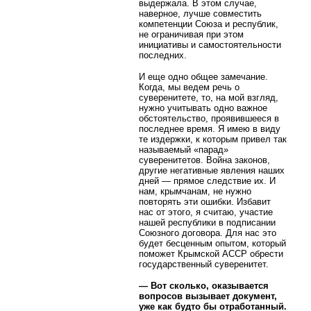
выдержала. В этом случае,
наверное, лучше совместить
компетенции Союза и республик,
не ограничивая при этом
инициативы и самостоятельности
последних.
И еще одно общее замечание.
Когда, мы ведем речь о
суверенитете, то, на мой взгляд,
нужно учитывать одно важное
обстоятельство, проявившееся в
последнее время. Я имею в виду
те издержки, к которым привел так
называемый «парад»
суверенитетов. Война законов,
другие негативные явления наших
дней — прямое следствие их. И
нам, крымчанам, не нужно
повторять эти ошибки. Избавит
нас от этого, я считаю, участие
нашей республики в подписании
Союзного договора. Для нас это
будет бесценным опытом, который
поможет Крымской АССР обрести
государственный суверенитет.
— Вот сколько, оказывается
вопросов вызывает документ,
уже как будто бы отработанный.