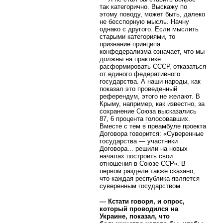
так категорично. Выскажу по
этому поводу, может быть, далеко
не бесспорную мысль. Начну
однако с другого. Если мыслить
старыми категориями, то
признание принципа
конфедерализма означает, что мы
должны на практике
расформировать СССР, отказаться
от единого федеративного
государства. А наши народы, как
показал это проведенный
референдум, этого не желают. В
Крыму, например, как известно, за
сохранение Союза высказались
87, 6 процента голосовавших.
Вместе с тем в преамбуле проекта
Договора говорится: «Суверенные
государства — участники
Договора... решили на новых
началах построить свои
отношения в Союзе ССР». В
первом разделе также сказано,
что каждая республика является
суверенным государством.
— Кстати говоря, и опрос,
который проводился на
Украине, показал, что