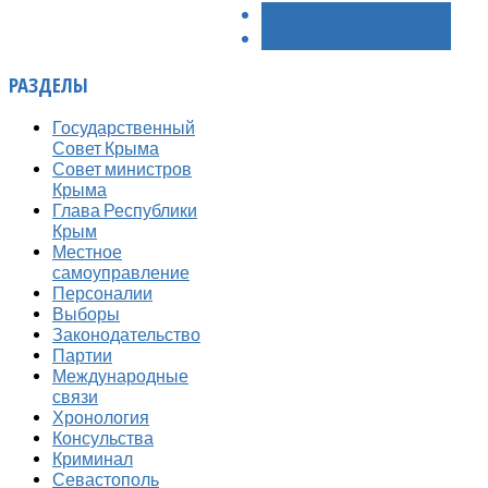
< НАЗАД
ВПЕРЁД >
РАЗДЕЛЫ
Государственный
Совет Крыма
Совет министров
Крыма
Глава Республики
Крым
Местное
самоуправление
Персоналии
Выборы
Законодательство
Партии
Международные
связи
Хронология
Консульства
Криминал
Севастополь