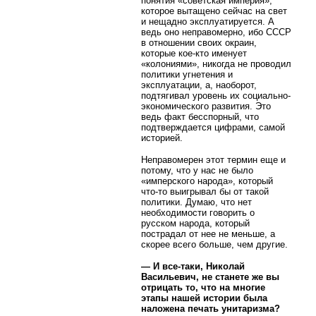
понятия «советская империя»,
которое вытащено сейчас на свет
и нещадно эксплуатируется. А
ведь оно неправомерно, ибо СССР
в отношении своих окраин,
которые кое-кто именует
«колониями», никогда не проводил
политики угнетения и
эксплуатации, а, наоборот,
подтягивал уровень их социально-
экономического развития. Это
ведь факт бесспорный, что
подтверждается цифрами, самой
историей.
Неправомерен этот термин еще и
потому, что у нас не было
«имперского народа», который
что-то выигрывал бы от такой
политики. Думаю, что нет
необходимости говорить о
русском народа, который
пострадал от нее не меньше, а
скорее всего больше, чем другие.
— И все-таки, Николай
Васильевич, не станете же вы
отрицать то, что на многие
этапы нашей истории была
наложена печать унитаризма?