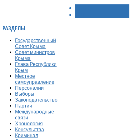
< НАЗАД
ВПЕРЁД >
РАЗДЕЛЫ
Государственный
Совет Крыма
Совет министров
Крыма
Глава Республики
Крым
Местное
самоуправление
Персоналии
Выборы
Законодательство
Партии
Международные
связи
Хронология
Консульства
Криминал