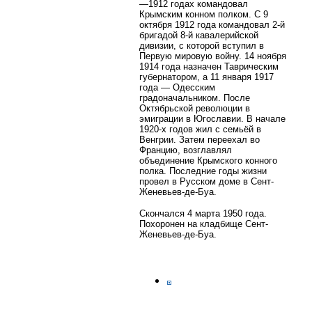
—1912 годах командовал
Крымским конном полком. С 9
октября 1912 года командовал 2-й
бригадой 8-й кавалерийской
дивизии, с которой вступил в
Первую мировую войну. 14 ноября
1914 года назначен Таврическим
губернатором, а 11 января 1917
года — Одесским
градоначальником. После
Октябрьской революции в
эмиграции в Югославии. В начале
1920-х годов жил с семьёй в
Венгрии. Затем переехал во
Францию, возглавлял
объединение Крымского конного
полка. Последние годы жизни
провел в Русском доме в Сент-
Женевьев-де-Буа.
Скончался 4 марта 1950 года.
Похоронен на кладбище Сент-
Женевьев-де-Буа.