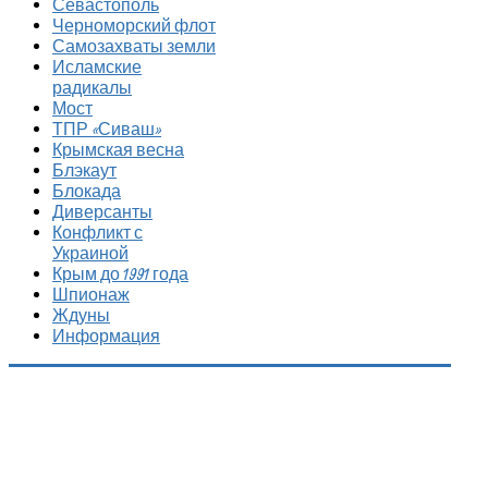
Севастополь
Черноморский флот
Самозахваты земли
Исламские
радикалы
Мост
ТПР «Сиваш»
Крымская весна
Блэкаут
Блокада
Диверсанты
Конфликт с
Украиной
Крым до 1991 года
Шпионаж
Ждуны
Информация