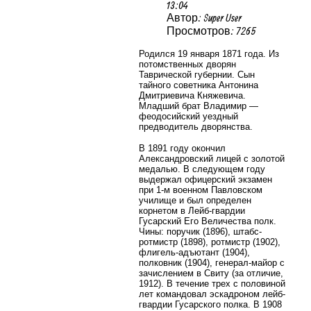
13:04
Автор: Super User
Просмотров: 7265
Родился 19 января 1871 года. Из
потомственных дворян
Таврической губернии. Сын
тайного советника Антонина
Дмитриевича Княжевича.
Младший брат Владимир —
феодосийский уездный
предводитель дворянства.
В 1891 году окончил
Александровский лицей с золотой
медалью. В следующем году
выдержал офицерский экзамен
при 1-м военном Павловском
училище и был определен
корнетом в Лейб-гвардии
Гусарский Его Величества полк.
Чины: поручик (1896), штабс-
ротмистр (1898), ротмистр (1902),
флигель-адъютант (1904),
полковник (1904), генерал-майор с
зачислением в Свиту (за отличие,
1912). В течение трех с половиной
лет командовал эскадроном лейб-
гвардии Гусарского полка. В 1908