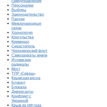
самоуправление
Персоналии
Выборы
Законодательство
Партии
Международные
связи
Хронология
Консульства
Криминал
Севастополь
Черноморский флот
Самозахваты земли
Исламские
радикалы
Мост
ТПР «Сиваш»
Крымская весна
Блэкаут
Блокада
Диверсанты
Конфликт с
Украиной
Крым до 1991 года