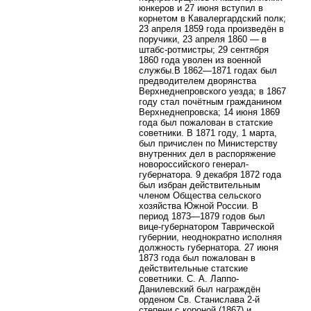
юнкеров и 27 июня вступил в
корнетом в Кавалергардский полк;
23 апреля 1859 года произведён в
поручики, 23 апреля 1860 — в
штабс-ротмистры; 29 сентября
1860 года уволен из военной
службы.В 1862—1871 годах был
предводителем дворянства
Верхнеднепровского уезда; в 1867
году стал почётным гражданином
Верхнеднепровска; 14 июня 1869
года был пожалован в статские
советники. В 1871 году, 1 марта,
был причислен по Министерству
внутренних дел в распоряжение
новороссийского генерал-
губернатора. 9 декабря 1872 года
был избран действительным
членом Общества сельского
хозяйства Южной России. В
период 1873—1879 годов был
вице-губернатором Таврической
губернии, неоднократно исполняя
должность губернатора. 27 июня
1873 года был пожалован в
действительные статские
советники. С. А. Лаппо-
Данилевский был награждён
орденом Св. Станислава 2-й
степени с короной (1867) и