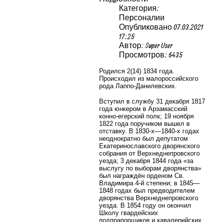
Категория:
Персоналии
Опубликовано 07.03.2021
17:25
Автор: Super User
Просмотров: 6435
Родился 2(14) 1834 года.
Происходил из малороссийского
рода Лаппо-Данилевских.
Вступил в службу 31 декабря 1817
года юнкером в Арзамасский
конно-егерский полк; 19 ноября
1822 года поручиком вышел в
отставку. В 1830-х—1840-х годах
неоднократно был депутатом
Екатеринославского дворянского
собрания от Верхнеднепровского
уезда; 3 декабря 1844 года «за
выслугу по выборам дворянства»
был награждён орденом Св.
Владимира 4-й степени; в 1845—
1848 годах был предводителем
дворянства Верхнеднепровского
уезда. В 1854 году он окончил
Школу гвардейских
подпрапорщиков и кавалерийских