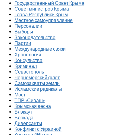
Государственный Совет Крыма
Совет министров Крыма
Глава Республики Крым
Местное самоуправление
Персоналии
Выборы
Законодательство
Партии
Международные связи
Хронология
Консульства
Криминал
Севастополь
Черноморский флот
Самозахваты земли
Исламские радикалы
Мост
ТПР «Сиваш»
Крымская весна
Блэкаут
Блокада
Диверсанты
Конфликт с Украиной
Крым до 1991 года