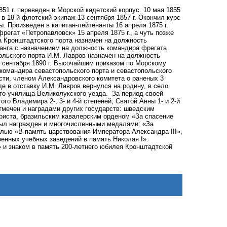
851 г. переведен в Морской кадетский корпус. 10 мая 1855
 в 18-й флотский экипаж 13 сентября 1857 г.
О
кончил курс
ы. Произведен в капитан-лейтенанты 16 апреля 1875 г.
егат «Петропавловск» 15 апреля 1875 г., а чуть позже
а Кронштадтского порта назначен на должность
ранга с назначением на должность командира фрегата
ольского порта И.М. Лавров назначен на должность
2 сентября 1890 г. Высочайшим приказом по Морскому
командира севастопольского порта и севастопольского
сти, членом Александровского комитета о раненых 3
де в отставку И.М. Лавров вернулся на родину, в село
кого училища Великолукского уезда.
За период своей
 Владимира 2-, 3- и 4-й степеней, Святой Анны 1- и 2-й
отмечен и наградами других государств: шведским
риста, бразильским кавалерским орденом «За спасение
был награжден и многочисленными медалями: «За
алью «В память царствования Императора Александра III»,
енных учебных заведений в память Николая I».
 и знаком в память 200-летнего юбилея Кронштадтской