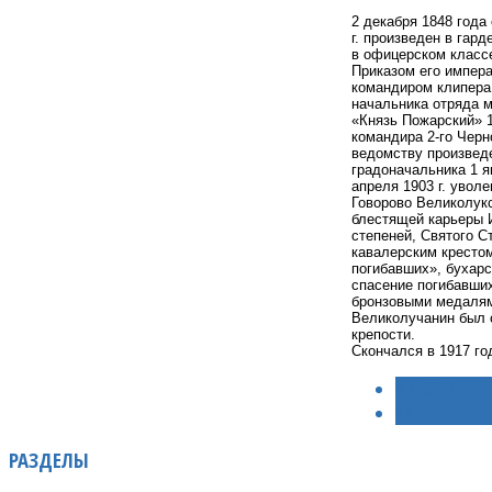
2 декабря 1848 года
г. произведен в гар
в офицерском классе
Приказом его импера
командиром клипера 
начальника отряда м
«Князь Пожарский» 1
командира 2-го Черн
ведомству произведе
градоначальника 1 я
апреля 1903 г. увол
Говорово Великолукс
блестящей карьеры И
степеней, Святого С
кавалерским кресто
погибавших», бухар
спасение погибавших
бронзовыми медалями
Великолучанин был о
крепости.
Скончался в 1917 го
< НАЗАД
ВПЕРЁД >
РАЗДЕЛЫ