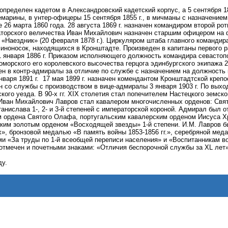
 определен кадетом в Александровский кадетский корпус, а 5 сентября 1
демарины, в унтер-офицеры 15 сентября 1855 г., в мичманы с назначением
 26 марта 1860 года. 28 августа 1869 г. назначен командиром второй рот
торского величества Иван Михайлович назначен старшим офицером на фр
«Наездник» (20 февраля 1878 г.). Циркуляром штаба главного командир
иноносок, находящихся в Кронштадте. Произведен в капитаны первого 
 января 1886 г. Приказом исполняющего должность командира севастоп
оморского его королевского высочества герцога эдинбургского экипажа 
н в контр-адмиралы за отличие по службе с назначением на должность 
нваря 1891 г.
17 мая 1899 г. назначен комендантом Кронштадтской крепо
ен со службы с производством в вице-адмиралы 3 января 1903 г. По выхо
кого уезда. В 90-х гг. XIX столетия стал попечителем Настецкого земс
ван Михайлович Лавров стал кавалером многочисленных орденов: Святого
танислава 1-, 2- и 3-й степеней с императорской короной. Адмирал был 
м ордена Святого Олафа, португальским кавалерским орденом Иисуса Х
ским золотым орденом «Восходящей звезды» 1-й степени. И.М. Лавров 
», бронзовой медалью «В память войны 1853-1856 гг.», серебряной мед
 «За труды по 1-й всеобщей переписи населения» и «Воспитанникам во
тмечен и почетными знаками: «Отличия беспорочной службы за XL лет»
ду.