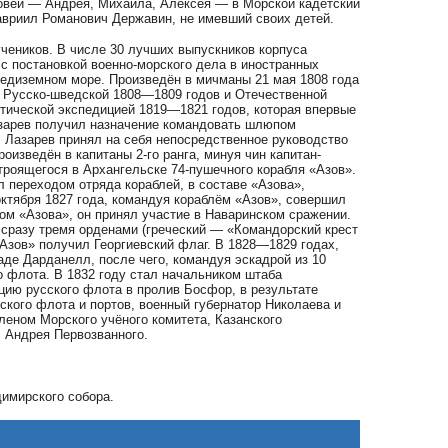
новей — Андрея, Михаила, Алексея — в Морской кадетский
Гавриил Романович Державин, не имевший своих детей.
учеников. В числе 30 лучших выпускников корпуса
с постановкой военно-морского дела в иностранных
редиземном море. Произведён в мичманы 21 мая 1808 года
в Русско-шведской 1808—1809 годов и Отечественной
тической экспедицией 1819—1821 годов, которая впервые
азарев получил назначение командовать шлюпом
. Лазарев принял на себя непосредственное руководство
оизведён в капитаны 2-го ранга, минуя чин капитан-
троящегося в Архангельске 74-пушечного корабля «Азов».
л переходом отряда кораблей, в составе «Азова»,
октября 1827 года, командуя кораблём «Азов», совершил
ром «Азова», он принял участие в Наваринском сражении.
 сразу тремя орденами (греческий — «Командорский крест
Азов» получил Георгиевский флаг. В 1828—1829 годах,
аде Дарданелл, после чего, командуя эскадрой из 10
о флота. В 1832 году стал начальником штаба
цию русского флота в пролив Босфор, в результате
ского флота и портов, военный губернатор Николаева и
леном Морского учёного комитета, Казанского
. Андрея Первозванного.
димирского собора.