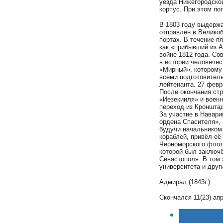
уезда Нижегородской
корпус. При этом по
В 1803 году выдержа
отправлен в Великоб
портах. В течение п
как «прибывший из 
войне 1812 года. С
в истории человече
«Мирный», которому 
всеми подготовитель
лейтенанта. 27 февр
После окончания стр
«Иезекииля» и военн
переход из Кронштад
За участие в Навари
ордена Спасителя», 
будучи начальником 
кораблей, привёл её
Черноморского флота
которой был заключё
Севастополя. В том 
университета и друг
Адмирал (1843г.).
Скончался 11(23) ап
< НАЗАД