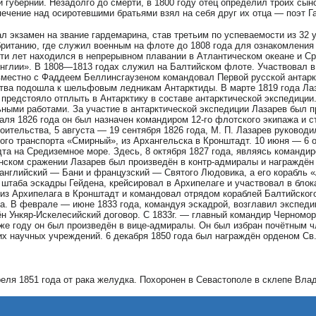
 губернии. Незадолго до смерти, в 1800 году отец определил троих сы
печение над осиротевшими братьями взял на себя друг их отца — поэт 
л экзамен на звание гардемарина, став третьим по успеваемости из 32 
ританию, где служил военным на флоте до 1808 года для ознакомления 
яти лет находился в непрерывном плавании в Атлантическом океане и С
Англии». В 1808—1813 годах служил на Балтийском флоте. Участвовал 
овместно с Фаддеем Беллинсгаузеном командовал Первой русской антарк
ства подошла к шельфовым ледникам Антарктиды. В марте 1819 года Л
предстояло отплыть в Антарктику в составе антарктической экспедиции
ными работами. За участие в антарктической экспедиции Лазарев был пр
аля 1826 года он был назначен командиром 12-го флотского экипажа и с
оительства, 5 августа — 19 сентября 1826 года, М. П. Лазарев руководи
ого транспорта «Смирный», из Архангельска в Кронштадт. 10 июня — 6 
та на Средиземное море. Здесь, 8 октября 1827 года, являясь команди
нском сражении Лазарев был произведён в контр-адмиралы и награждён
английский — Бани и французский — Святого Людовика, а его корабль «
штаба эскадры Гейдена, крейсировал в Архипелаге и участвовал в блок
 из Архипелага в Кронштадт и командовал отрядом кораблей Балтийског
. В феврале — июне 1833 года, командуя эскадрой, возглавил экспеди
н Ункяр-Искелесийский договор. С 1833г. — главный командир Черномор
же году он был произведён в вице-адмиралы. Он был избран почётным ч
их научных учреждений. 6 декабря 1850 года был награждён орденом Св
реля 1851 года от рака желудка. Похоронен в Севастополе в склепе Вла