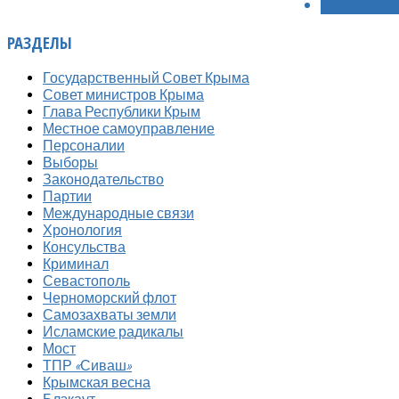
ВПЕРЁД >
РАЗДЕЛЫ
Государственный Совет Крыма
Совет министров Крыма
Глава Республики Крым
Местное самоуправление
Персоналии
Выборы
Законодательство
Партии
Международные связи
Хронология
Консульства
Криминал
Севастополь
Черноморский флот
Самозахваты земли
Исламские радикалы
Мост
ТПР «Сиваш»
Крымская весна